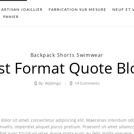
ARTISAN JOAILLIER
FABRICATION SUR MESURE
NEUF ET 
PANIER
Backpack
Shorts
Swimwear
,
,
st Format Quote Bl
By:
Wpbingo
14
Comments
olor sit amet, consectetur adipiscing elit. Maecenas interdum odio
onvallis, imperdiet aliquet purus pretium. Praesent sit amet ullamcor
diet justo tincidunt vitae. Fusce porta nunc eu felis mollis posuere