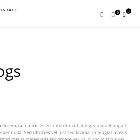
VINTAGE
0
0
ogs
 lorem, non ultricies est interdum id. Integer aliquet augue
per nulla. Sed ultricies vel nisl sed lacinia. In feugiat massa
. Ut id metus malesuada leo ornare varius. Nunc in lacus vel