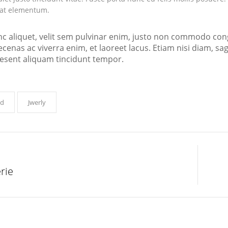
at elementum.
c aliquet, velit sem pulvinar enim, justo non commodo con
cenas ac viverra enim, et laoreet lacus. Etiam nisi diam, sa
esent aliquam tincidunt tempor.
od
Jwerly
rie