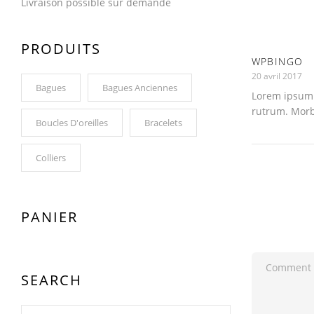
Livraison possible sur demande
PRODUITS
WPBINGO
20 avril 2017
Bagues
Bagues Anciennes
Lorem ipsum d
rutrum. Morbi
Boucles D'oreilles
Bracelets
Colliers
PANIER
SEARCH