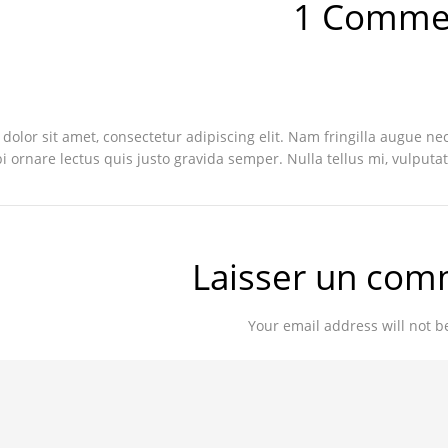
1 Comme
olor sit amet, consectetur adipiscing elit. Nam fringilla augue nec
 ornare lectus quis justo gravida semper. Nulla tellus mi, vulputate
Laisser un com
Your email address will not b