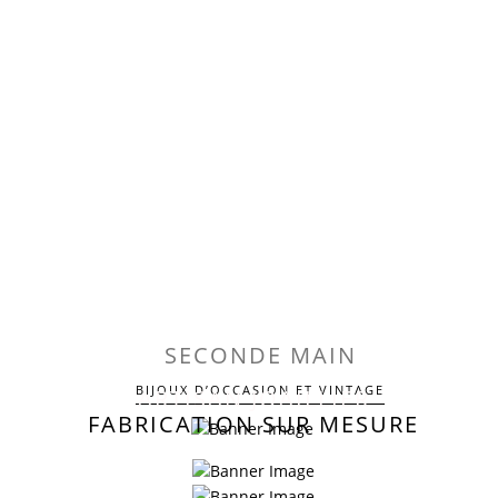
SECONDE MAIN
BIJOUX D’OCCASION ET VINTAGE
ARTISAN JOAILLIER
FABRICATION SUR MESURE