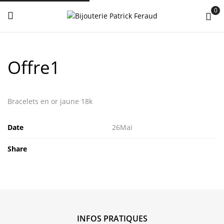
0
Offre1
Bracelets en or jaune 18k
Date
26
Mai
Share
INFOS PRATIQUES