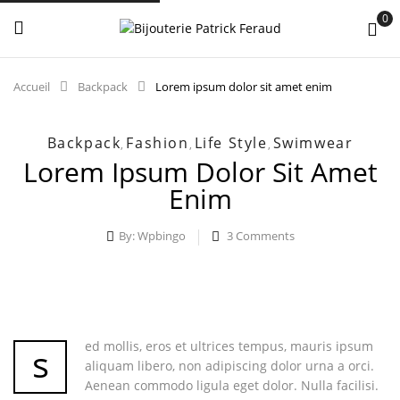
0
Accueil
Backpack
Lorem ipsum dolor sit amet enim
Backpack
Fashion
Life Style
Swimwear
,
,
,
Lorem Ipsum Dolor Sit Amet
Enim
By:
Wpbingo
3
Comments
ed mollis, eros et ultrices tempus, mauris ipsum
s
aliquam libero, non adipiscing dolor urna a orci.
Aenean commodo ligula eget dolor. Nulla facilisi.